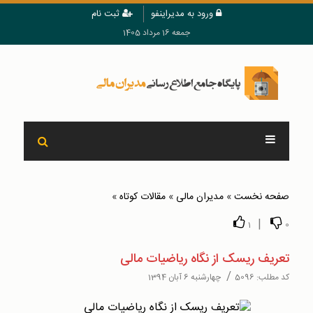
ورود به مدیراینفو
ثبت نام
جمعه 16 مرداد 1405
صفحه نخست
»
مدیران مالی
»
مقالات کوتاه
»
|
1
0
تعریف ریسک از نگاه ریاضیات مالی
/
کد مطلب:
5096
چهارشنبه 6 آبان 1394