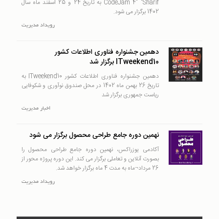
CodeJam 4" "Sharif به تاریخ 24 و 25 اسفند ماه سال
1402 برگزار می شود.
رويداد
مدیریت
دهمین جشنواره فناوری اطلاعات کشور
ITweekend10 برگزار شد
دهمین جشنواره فناوری اطلاعات کشور ITweekend10 به
تاریخ 26 بهمن ماه 1402 در محل صندوق نوآوری و شکوفایی
ریاست جمهوری برگزار شد
اخبار
مدیریت
نهمین دوره جامع طراحی محصول برگزار می شود
آکادمی یوزراکس، نهمین دوره جامع طراحی محصول را
بصورت آنلاین و تعاملی برگزار می کند. این دوره پروژه محور از
26 مرداد¬ماه به مدت 4 ماه برگزار خواهد شد.
رويداد
مدیریت