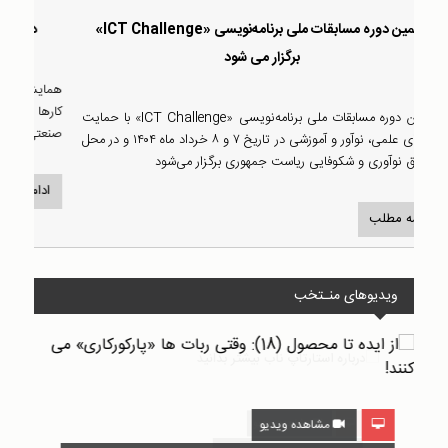
ود
دهمین دوره مسابقات ملی برنامه‌نویسی «ICT Challenge»
برگزار می شود
ره مسابقات کد نویسی مبهم (Spaghetti contest 6) نهم
همای
ر کار
دهمین دوره مسابقات ملی برنامه‌نویسی «ICT Challenge» با حمایت
صنعت
نهادهای علمی، نوآور و آموزشی در تاریخ ۷ و ۸ خرداد ماه ۱۴۰۴ و در محل
صندوق نوآوری و شکوفایی ریاست جمهوری برگزار می‌شود
اد
ادامه مطلب
ویدیوهای منـتخب
مشاهده ویدیو