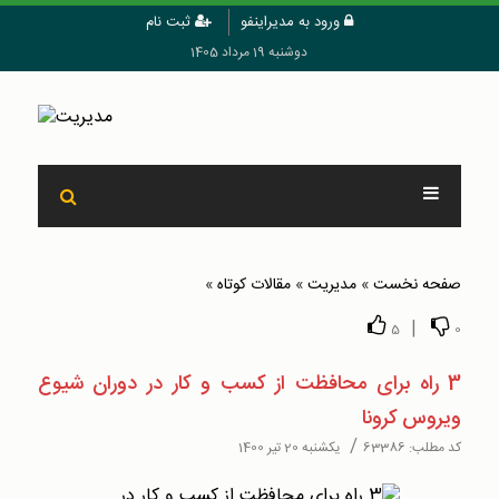
ورود به مدیراینفو
ثبت نام
دوشنبه 19 مرداد 1405
صفحه نخست
»
مدیریت
»
مقالات کوتاه
»
|
5
0
3 راه برای محافظت از کسب و کار در دوران شیوع
ویروس کرونا
/
کد مطلب:
63386
یکشنبه 20 تیر 1400