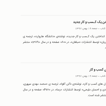
ختن یک کـسب و کار جدید
کتاب
-
جمعه 19 بهمن 1397
 انداختن یک کـسب و کار جدید»، نوشته‌ی «دانشگاه هاروارد»، ترجمه ی
«مجید نوریان» توسط انتشارات «مبلغان»، در «۸۰» صفحه و در سال «1389» منتشر
 کسب و کار
کتاب
-
جمعه 19 بهمن 1397
 های کسب و کار»، نوشته‌ی «آلن آفوا»، ترجمه ی «محمد مهدی سپهری،
محمد مرادی و احسان ملیحی» توسط انتشارات «رسا»، در «472» صفحه و در سال