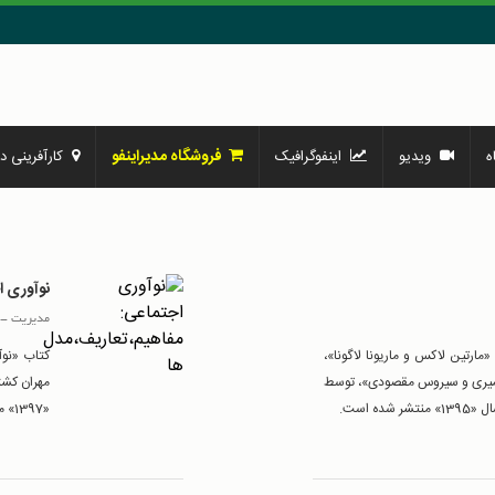
فروشگاه مدیراینفو
ه
ویدیو
اینفوگرافیک
کارآفرینی در
نوآوری ا
مدیریت
-
مارتین لاکس و ماریونا لاگونا»،
کتاب «نوآ
یری و سیروس مقصودی»، توسط
«1397» منتشر شده است.