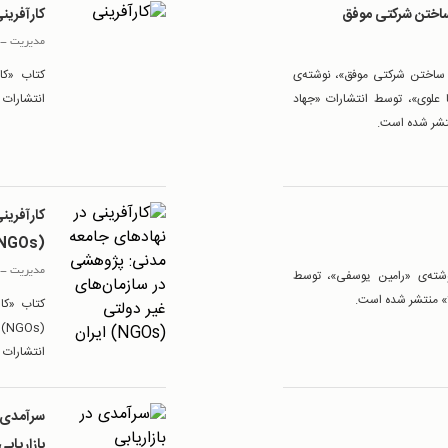
 ساختن شركتی موفق
كارآفرين
مدیریت
-
ی ساختن شركتی موفق»، نوشته‌ی
کتاب «کا
علوی»، توسط انتشارات «جهاد
انتشارات «ترمه»، در «216» ص
کارآفرین
(NGOs) ایران
مدیریت
-
وشته‌ی «رامین یوسفی»، توسط
کتاب «کا
(s
انتشارات دانشگاه تهران»
سرآمدی 
بازاریابی