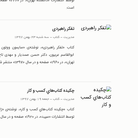
است.
تفکر راهبردی
مدیریت
-
کتاب
-
سه شنبه 23 بهمن 1397
کتاب «تفکر راهبردی»، نوشته‌ی «سایمون ووتون 
ابوالقاسم عربیون، دکتر حسن صمدیار و مهدی تاج
تهران»، در «196» صفحه و در سال «1397» منتشر شده است.
چكيده كتاب‌هاي كسب و كار
مدیریت
-
کتاب
-
جمعه 19 بهمن 1397
کتاب «چكيده كتاب‌هاي كسب و كار»، نوشته‌ی «ژا
توسط انتشارات «سپید»، در «192» صفحه و در سال «1392» منتشر شده است.