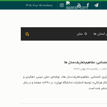
پنجشنبه 15 مرداد 1405
 استان ها
سایر
جتماعی: مفاهيم،تعاريف،مدل ها
کتاب
-
یکشنبه 28 بهمن 1397
وری اجتماعی: مفاهيم،تعاريف،مدل ها»، نوشته‌ی «علی مبینی دهکردی و
مهران کشتکار هرانکی»، توسط انتشارات «دانشگاه تهران»، در «266» صفحه و در سال