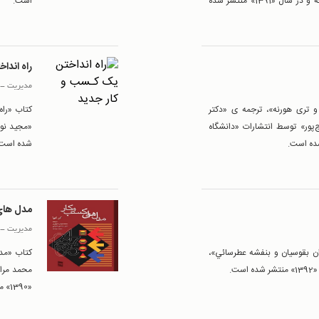
توسط انتشارات «دانشگاه تهران»، در «224» صفحه و در سال «1391» منتشر شده
است.
راه اندا
مدیریت
-
و تری هورنه»، ترجمه ی «دکتر
کتاب «راه
‌پور» توسط انتشارات «دانشگاه
شده است.
مدل های
مدیریت
-
ن بقوسيان و بنفشه عطرسائي»،
کتاب «مدل
«1390» منتشر شده است.