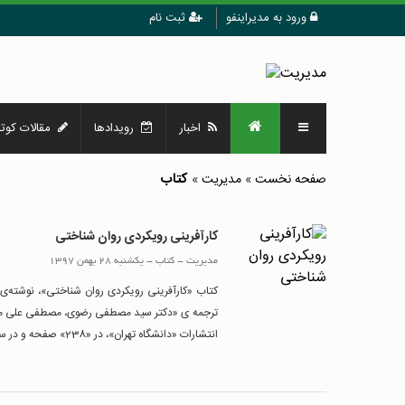
ورود به مدیراینفو
ثبت نام
اخبار
رویدادها
مقالات کوتا
کتاب
صفحه نخست
»
مدیریت
»
کارآفرینی رویکردی روان شناختی
مدیریت
-
کتاب
-
یکشنبه 28 بهمن 1397
کتاب «کارآفرینی رویکردی روان شناختی»، نوشته‌ی «
ترجمه ی «دکتر سید مصطفی رضوی، مصطفی علی م
انتشارات «دانشگاه تهران»، در «238» صفحه و در سال «1395» منتشر شده است.