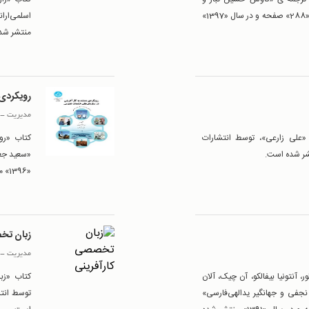
مجید فیاض فر» توسط انتشارات «نخبه سازان»، در «288» صفحه و در سال «1397»
منتشر شد
رویکردی 
مدیریت
-
 «علی زارعی»، توسط انتشارات
کتاب «رو
«1396» منتشر شده است.
زبان تخ
مدیریت
-
، آنتونیا بیفالکو، آن چیک، آلان
کتاب «زب
نجفی و جهانگیر یدالهی‌فارسی»