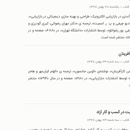
کتاب
-
یکشنبه 28 بهمن 1397
مدی در بازاریابی الکترونیک؛ طراحی و بهینه سازی دیجیتالی در بازاریابی»،
دیو چیفی و پ. ر. اسمیت»، ترجمه ی «دکتر مهران رضوانی، کبری گودرزی و
مجتبی صفی پور رشوانلو»، توسط انتشارات «دانشگاه تهران»، در «688» صفحه و در
فرینان
کتاب
-
سه شنبه 23 بهمن 1397
 کارآفرینان»، نوشته‌ی «کوین جانسون»، ترجمه ی «الهام کیان‌مهر و هاجر
معیری‌فرد» توسط انتشارات «بازاریابی»، در «312» صفحه و در سال «1394» منتشر
یت در کسب و کار آزاد
کتاب
-
سه شنبه 23 بهمن 1397
 موفقیت در کسب و کار آزاد»، نوشته‌ی «مایکل حریر»، ترجمه ی «حسن