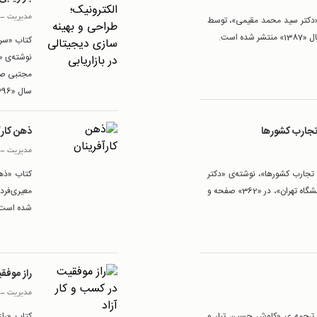
مدیریت
-
 «دکتر سید محمد مقیمی»، توسط
کتاب «سرآ
نوشته‌ی «
سال «1396» منتشر شده است.
تجارب کشورها
ذهن کارآ
مدیریت
-
 تجارب کشورها»، نوشته‌ی «دکتر
کتاب «ذهن
علی داوری و ابراهیم جعفری»، توسط انتشارات «دانشگاه تهران»، در «362» صفحه و
شده است.
راز موفق
مدیریت
-
»، ترجمه ی «کاوش حسین تبار و
کتاب «راز