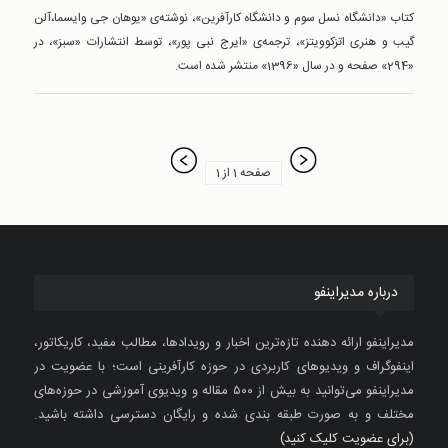
کتاب «دانشگاه نسل سوم و دانشگاه کارآفرین»، نوشته‌ی «یوهان جی وایسما،آلن
گیب و هنری اتزکوویتز»، ترجمه‌ی «ایرج نبی پور»، توسط انتشارات «سبز»، در
«294» صفحه و در سال «1396» منتشر شده است.
صفحه 1 از 1
درباره مدیراینفو
مدیراینفو ارائه دهنده تازه‌ترین اخبار و رویدادها، مطالب مفید، کاریکاتور،
اینفوگراف و ویدیوهای کاربردی در حوزه کارآفرینی است؛ با عضویت در
مدیراینفو می‌توانید به بیش از ۵۰۰ مقاله و ویدیوی آموزشی در حوزه‌های
مختلف و به صورت طبقه بندی شده و رایگان دسترسی داشته باشید.
(برای عضویت کلیک کنید)