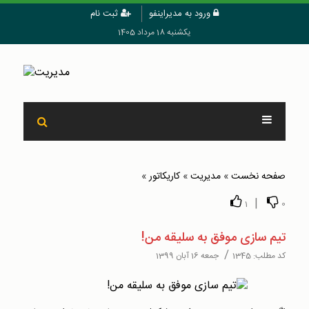
ورود به مدیراینفو
ثبت نام
یکشنبه 18 مرداد 1405
صفحه نخست
»
مدیریت
»
کاریکاتور
»
|
1
0
تیم سازی موفق به سلیقه من!
/
کد مطلب:
1345
جمعه 16 آبان 1399