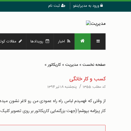
ورود به مدیراینفو
ثبت نام
اخبار
رویدادها
مقالات کوتا
صفحه نخست
»
مدیریت
»
کاریکاتور
»
کسب و کار خانگی
/
کد مطلب:
1355
پنجشنبه 18 تیر 1394
از وقتی که فهمیدم لباس راه راه عمودی من رو لاغر نشون میده،
کار پیژامه بپوشم! (جهت بزرگنمایی کاریکاتور بر روی تصویر کلیک 