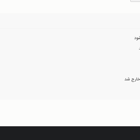
ود
خارج شد