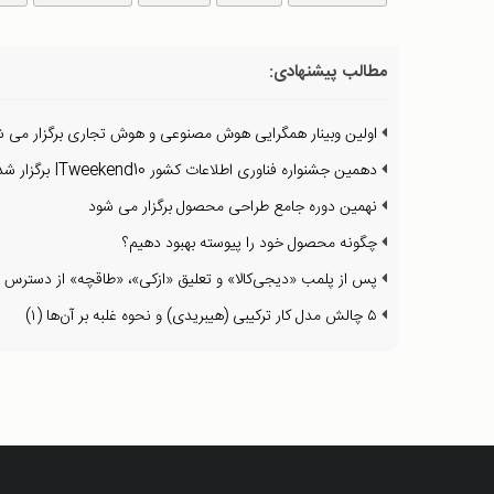
مطالب پیشنهادی:
اولین وبینار همگرایی هوش مصنوعی و هوش تجاری برگزار می ش
دهمین جشنواره فناوری اطلاعات کشور ITweekend10 برگزار شد
نهمین دوره جامع طراحی محصول برگزار می شود
چگونه محصول خود را پیوسته بهبود دهیم؟
پس از پلمب «دیجی‌کالا» و تعلیق «ازکی»، «طاقچه» از دسترس 
۵ چالش مدل کار ترکیبی (هیبریدی) و نحوه غلبه بر آن‌ها (۱)