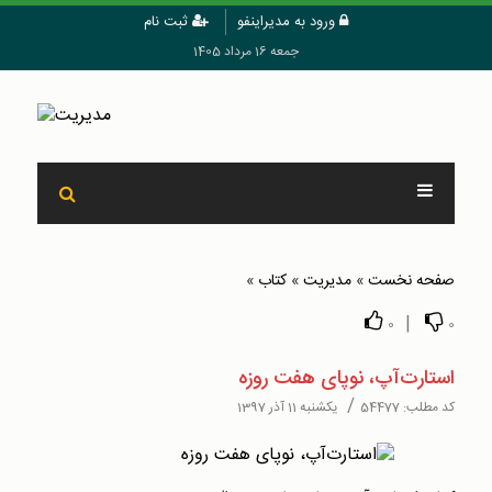
ورود به مدیراینفو
ثبت نام
جمعه 16 مرداد 1405
صفحه نخست
»
مدیریت
»
کتاب
»
|
0
0
استارت‌آپ، نوپای هفت روزه
/
کد مطلب:
54477
یکشنبه 11 آذر 1397