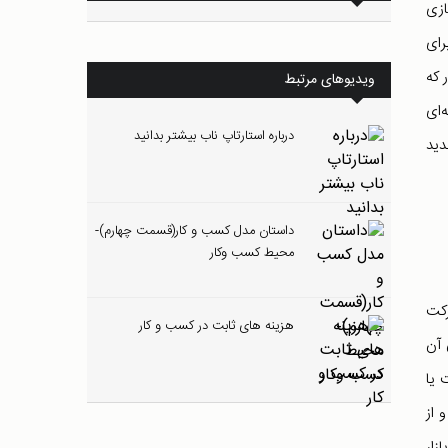
ازی
رای
 که
ویدیوهای مرتبط
‌ای
درباره استارتاپ ناب بیشتر بدانید
دید
داستان مدل کسب و کار(قسمت چهارم)-
محیط کسب وکار
کت‏
هزینه های ثابت در کسب و کار
 آن
 یا
 از
زار