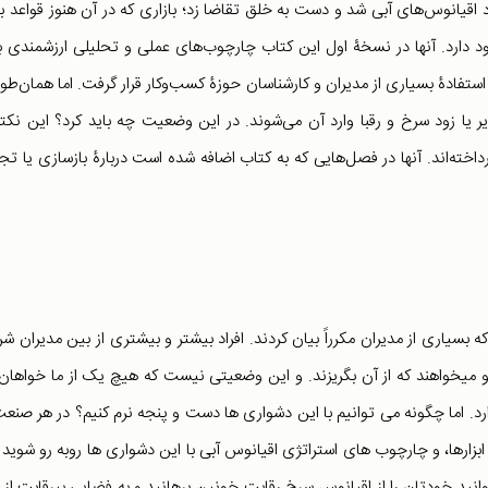
 اقیانوس‌های آبی شد و دست به خلق تقاضا زد؛ بازاری که در آن هنوز قواعد ب
رد. آنها در نسخۀ اول این کتاب چارچوب‌های عملی و تحلیلی ارزشمندی ب
ستفادۀ بسیاری از مدیران و کارشناسان حوزۀ کسب‌وکار قرار گرفت. اما همان‌طور
ر یا زود سرخ و رقبا وارد آن می‌شوند. در این وضعیت چه باید کرد؟ این نکته
ته‌اند. آنها در فصل‌هایی که به کتاب اضافه شده است دربارۀ بازسازی یا تج
اری از مدیران مکرراً بیان کردند. افراد بیشتر و بیشتری از بین مدیران شر
 و می‏خواهند که از آن بگریزند. و این وضعیتی نیست که هیچ‏ یک از ما خواهان
ارد. اما چگونه می‏ توانیم با این دشواری ‏ها دست و پنجه نرم کنیم؟ در هر صنعت
ابزارها، و چارچوب‏ های استراتژی اقیانوس آبی با این دشواری‏ ها روبه ‏رو شوید و
وانید خودتان را از اقیانوس سرخ رقابت خونین برهانید و به فضایی بی‏رقابت از با