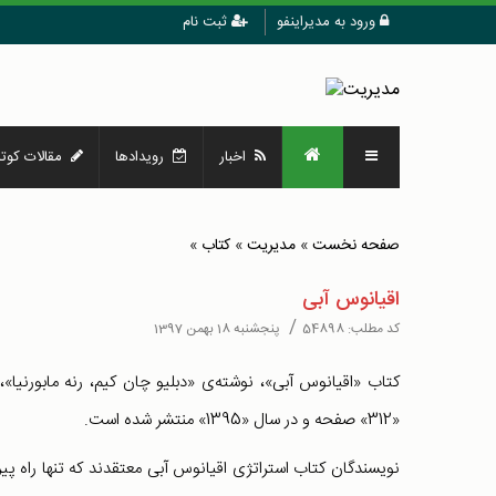
ورود به مدیراینفو
ثبت نام
اخبار
رویدادها
مقالات کوتا
صفحه نخست
»
مدیریت
»
کتاب
»
اقیانوس آبی
/
کد مطلب:
54898
پنجشنبه 18 بهمن 1397
کتاب «اقیانوس آبی»، نوشته‌ی «دبلیو چان کیم، رنه مابورنیا»،
«312» صفحه و در سال «1395» منتشر شده است.
نویسندگان کتاب استراتژی اقیانوس آبی معتقدند که تنها راه پیر