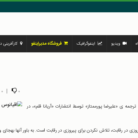
فروشگاه مدیراینفو
ه
ویدیو
اینفوگرافیک
کارآفرینی در
|
0
0
 ترجمه ی «علیرضا پورممتاز» توسط انتشارات «آریانا قلم»، در
وزی در رقابت، تلاش نکردن برای پیروزی در رقابت است. به باور آنها به‏جای و