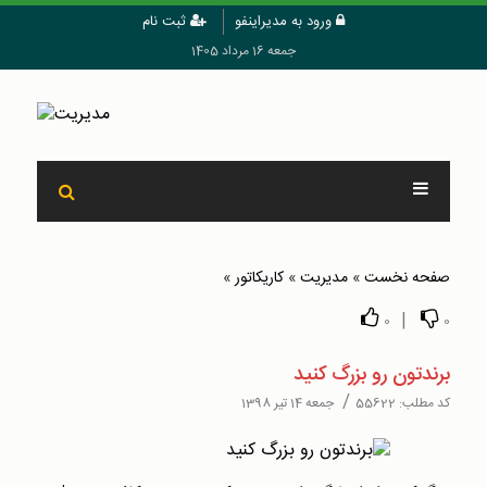
ورود به مدیراینفو
ثبت نام
جمعه 16 مرداد 1405
صفحه نخست
»
مدیریت
»
کاریکاتور
»
|
0
0
برندتون رو بزرگ کنید
/
کد مطلب:
55622
جمعه 14 تیر 1398