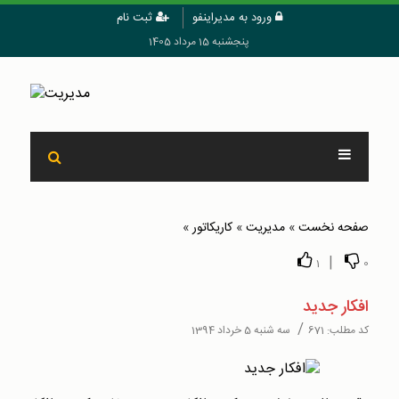
ورود به مدیراینفو
ثبت نام
پنجشنبه 15 مرداد 1405
صفحه نخست
»
مدیریت
»
کاریکاتور
»
|
1
0
افکار جدید
/
کد مطلب:
671
سه شنبه 5 خرداد 1394