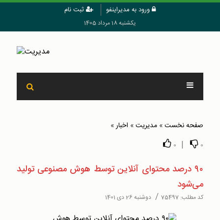
ورود به مدیراینفو
ثبت نام
یکشنبه 18 مرداد 1405
صفحه نخست
»
مدیریت
»
اخبار
»
|
0
0
۹۰ درصد محتوای آنلاین توسط هوش مصنوعی تولید
می‌شود
/
کد مطلب:
75497
دوشنبه 26 دی 1401