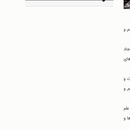
م و
جاد
های
ت و
م و
علم
ها و