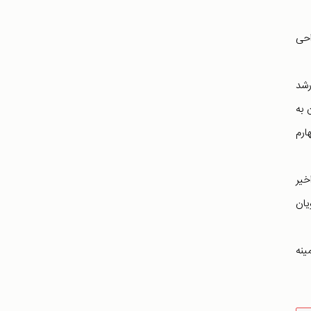
احی
رشد
 به
ارم
خیر
یان
ینه