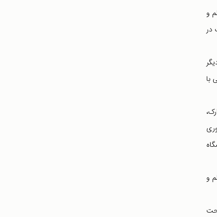
م و
 در
یگر
 با
رک،
وری
گاه
م و
تحت