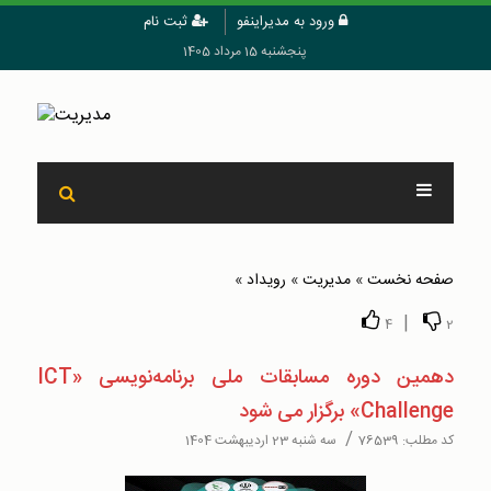
ورود به مدیراینفو
ثبت نام
پنجشنبه 15 مرداد 1405
صفحه نخست
»
مدیریت
»
رويداد
»
|
4
2
دهمین دوره مسابقات ملی برنامه‌نویسی «ICT
Challenge» برگزار می شود
/
کد مطلب:
76539
سه شنبه 23 اردیبهشت 1404