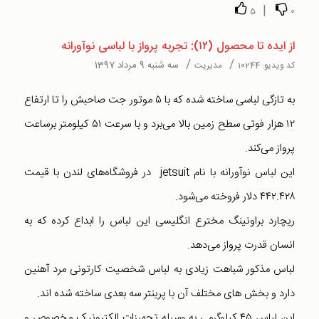
|
5
0
از ایده تا محصول (۱۲): تجربه پرواز با لباسی نوآورانه
/
/
سه شنبه 9 مرداد 1397
کد ویدیو:
10244
مدیریت
به تازگی لباسی ساخته شده که با ۵ موتور جت صاحبش را تا ارتفاع
۱۲ هزار فوتی سطح زمین بالا می‌برد و با سرعت ۵۱ کیلومتر برساعت
پرواز می‌کند.
این لباس نوآورانه با نام jetsuit در فروشگاه‌های لندن با قیمت
۴۴۲.۴۲۸ دلار فروخته می‌شود.
ریچارد براونینگ مخترع انگلیسی این لباس را ابداع کرده که به
انسان قدرت پرواز می‌دهد.
لباس مذکور شباهت زیادی به لباس شخصیت کارتونی مرد آهنین
دارد و بخش های مختلف آن با پرینتر سه بعدی ساخته شده اند.
این لباس ۴۵ کیلوگرمی به وسیله تجهیزات الکترونیک مخصوص و