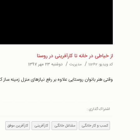
Video
از خیاطی در خانه تا کارآفرینی در روستا
/
/
دوشنبه 23 مهر 1397
کد ویدیو:
11262
مدیریت
وقتی هنر بانوان روستایی علاوه بر رفع نیاز‌های منزل زمینه ساز 
اشتراک گذاری :
کسب و کار خانگی
مشاغل خانگی
کارآفرینی
کارآفرین موفق