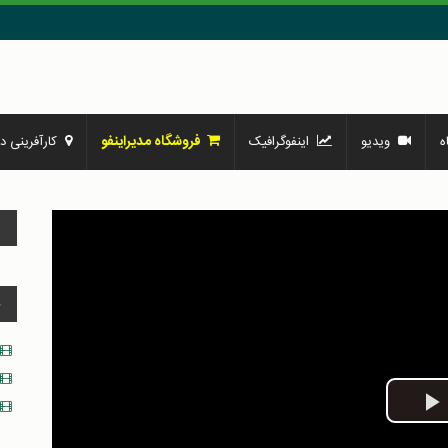
فروشگاه مدیراینفو
ه
ویدیو
اینفوگرافیک
کارآفرینی در
و
د