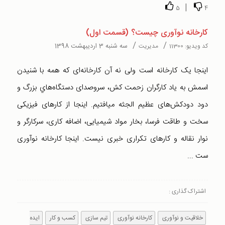
|
5
4
کارخانه نوآوری چیست؟ (قسمت اول)
/
/
سه شنبه 3 اردیبهشت 1398
کد ویدیو:
11300
مدیریت
اينجا يک کارخانه است ولی نه آن کارخانه‌ای که همه با شنيدن
اسمش به ياد کارگران زحمت کش، سروصدای دستگاه‌هاي بزرگ و
دود دودکش‌های عظيم الجثه میافتيم. اينجا از کارهای فيزیکی
سخت و طاقت فرسا، بخار مواد شيميایی، اضافه کاری، سرکارگر و
نوار نقاله و کارهای تکراری خبری نيست. اينجا کارخانه نوآوری
ست ...
اشتراک گذاری :
خلاقیت و نوآوری
کارخانه نوآوری
تیم سازی
کسب و کار
ایده