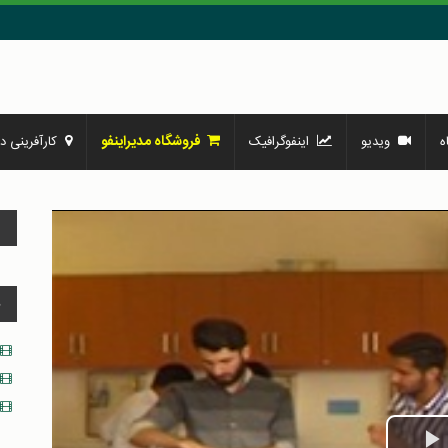
فروشگاه مدیراینفو
ه
ویدیو
اینفوگرافیک
کارآفرینی در
و
د