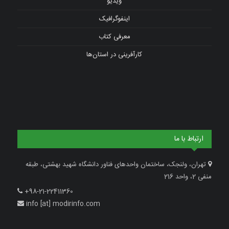
ویدیو
اینفوگرافیک
معرفی کتاب
کارآفرینی در استان‌ها
ارتباط با ما
تهران، ولنجک، ساختمان واحدهای فناور دانشگاه شهید بهشتی، طبقه
منفی 2، واحد 216
+98-21-22411360
info [at] modirinfo.com