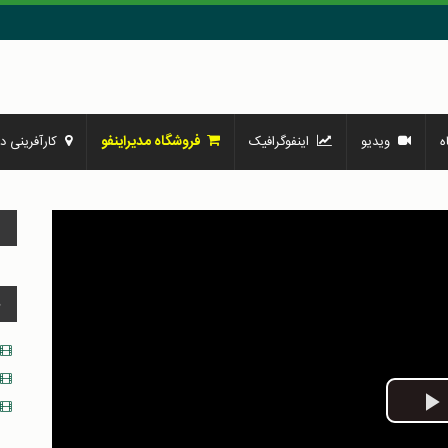
فروشگاه مدیراینفو
ه
ویدیو
اینفوگرافیک
کارآفرینی در
و
د