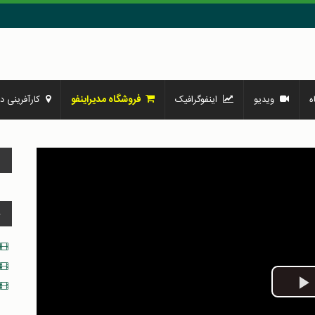
فروشگاه مدیراینفو
ه
ویدیو
اینفوگرافیک
کارآفرینی در
و
د