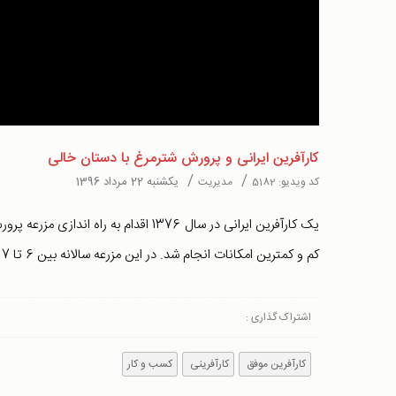
Video
کارآفرین ایرانی و پرورش شترمرغ با دستان خالی
/
/
یکشنبه 22 مرداد 1396
کد ویدیو:
5182
مدیریت
یک کارآفرین ایرانی در سال 1376 اقدام به
کم و کمترین امکانات انجام شد. در این مزرعه سالانه بین 6 تا 7 هزار جوجه شترمرغ تولید می‌شود.
اشتراک گذاری :
کارآفرین موفق
کارآفرینی
کسب و کار