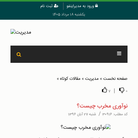
ورود به مدیراینفو
ثبت نام
یکشنبه 18 مرداد 1405
صفحه نخست
»
مدیریت
»
مقالات کوتاه
»
|
7
0
نوآوری مخرب چیست؟
/
کد مطلب:
30916
شنبه 27 آبان 1396