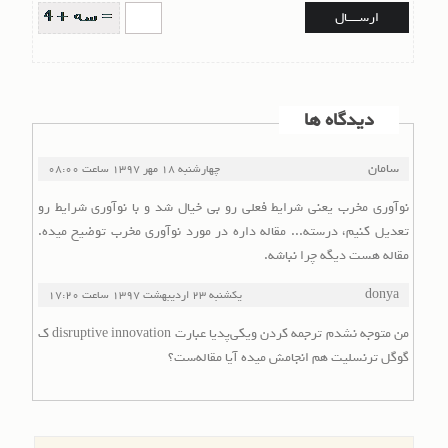
دیدگاه ها
سامان
چهارشنبه 18 مهر 1397
ساعت
08:00
نوآوری مخرب یعنی شرایط فعلی رو بی خیال شد و با نوآوری شرایط رو
تعدیل کنیم، درسته... مقاله داره در مورد نوآوری مخرب توضیح میده.
مقاله هست دیگه چرا نباشه.
donya
یکشنبه 23 اردیبهشت 1397
ساعت
17:20
من متوجه نشدم ترجمه کردن ویکی‌پدیا عبارت disruptive innovation ک
گوگل ترنسلیت هم انجامش میده آیا مقاله‌ست؟