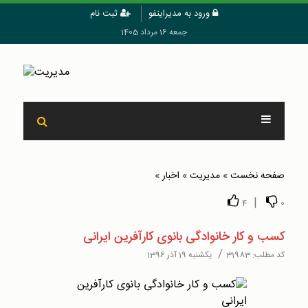
ورود به مدیراینفو
ثبت نام
جمعه 16 مرداد 1405
صفحه نخست
»
مدیریت
»
اخبار
»
|
4
0
کسب و کار خانوادگی بانوی کارآفرین ایرانی
/
کد مطلب:
31983
یکشنبه 19 آذر 1396