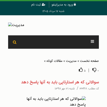
ورود به مدیراینفو
ثبت نام
شنبه 17 مرداد 1405
صفحه نخست
»
مدیریت
»
مقالات کوتاه
»
|
5
0
سوالاتی كه هر استارتاپی بايد به آنها پاسخ دهد
/
کد مطلب:
3348
شنبه 21 مهر 1397