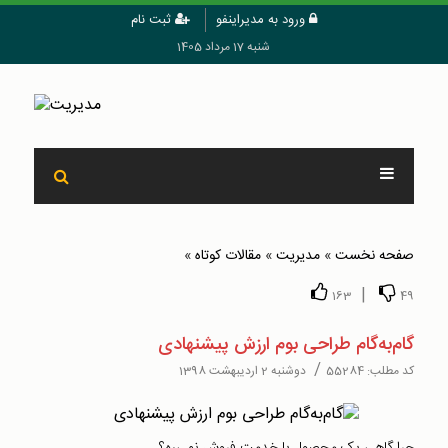
ورود به مدیراینفو
ثبت نام
شنبه 17 مرداد 1405
صفحه نخست
»
مدیریت
»
مقالات کوتاه
»
|
163
49
گام‌به‌گام طراحی بوم ارزش پیشنهادی
/
کد مطلب:
55284
دوشنبه 2 اردیبهشت 1398