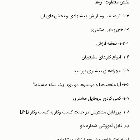
نقش متفاوت آن‌ها
۱-۳- توصیف بوم ارزش پیشنهادی و بخش‌های آن
1-3-1-پروفایل مشتری
۱-۳-۲- نقشه ارزش
۱-۴- انواع کارهای مشتریان
۱-۵- «چرا»های بیشتری بپرسید
۱-۶- آیا منفعت‌ها و دردسرها دو روی یک سکه هستند؟
۱-۷- کمی کردن پروفایل مشتری
۱-۸- پروفایل مشتریان در حالت کسب وکار به کسب وکار B2B
ب. فایل آموزشی شماره دو
1.سه نوع تناسب در بوم ارزش پیشنهادی