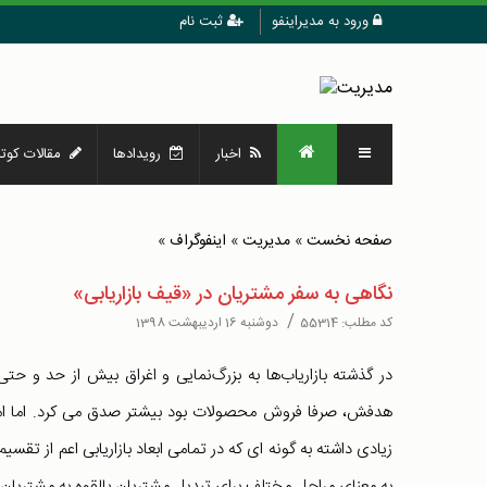
ورود به مدیراینفو
ثبت نام
اخبار
رویدادها
مقالات کوتا
صفحه نخست
»
مدیریت
»
اینفوگراف
»
نگاهی به سفر مشتریان در «قیف بازاریابی»
/
کد مطلب:
55314
دوشنبه 16 اردیبهشت 1398
در گذشته بازاریاب‌ها به بزرگ‌نمایی و اغراق بیش از حد و حتی
هدفش، صرفا فروش محصولات بود بیشتر صدق می کرد. اما امروزه
زیادی داشته به گونه ای که در تمامی ابعاد بازاریابی اعم از تقسیم
به معنای مراحل مختلف برای تبدیل مشتریان بالقوه به مشتریان واقعی در طول س