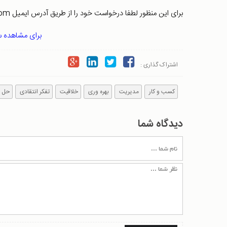
برای این منظور لطفا درخواست خود را از طریق آدرس ایمیل info [at] modirinfo.com یا تلفن 02122411360 اعلام نمایید
برای مشاهده س
اشتراک گذاری :
کسب و کار
مدیریت
بهره وری
خلاقیت
تفکر انتقادی
حل م
دیدگاه شما