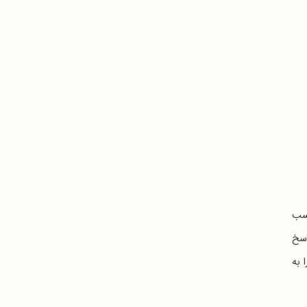
سب
اسخ
 به