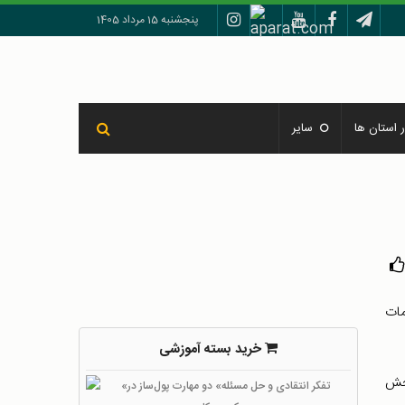
پنجشنبه 15 مرداد 1405
 استان ها
سایر
مات
خرید بسته آموزشی
نجش