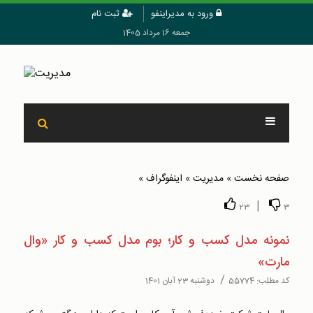
ورود به مدیراینفو
ثبت نام
جمعه 16 مرداد 1405
صفحه نخست
»
مدیریت
»
اینفوگراف
»
|
23
3
نمونه مدل کسب و کار؛ بوم مدل کسب و کار «وال
مارت»
/
کد مطلب:
55774
دوشنبه 23 آبان 1401