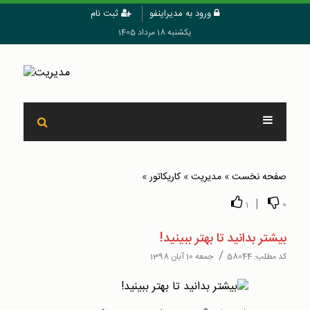
ورود به مدیراینفو
ثبت نام
یکشنبه 18 مرداد 1405
صفحه نخست
»
مدیریت
»
کاریکاتور
»
|
1
0
بیشتر بدانید تا بهتر ببینید!
/
کد مطلب:
58044
جمعه 10 آبان 1398