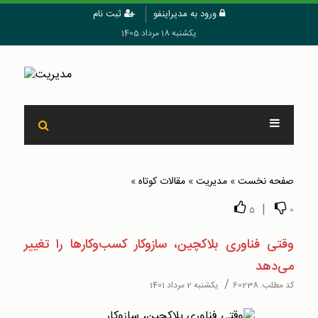
ورود به مدیراینفو
ثبت نام
یکشنبه 18 مرداد 1405
صفحه نخست
»
مدیریت
»
مقالات کوتاه
»
|
5
0
وقتی فناوری بلاکچین، سازوکار کسب‌وکارها را تغییر
می‌دهد
/
کد مطلب:
60238
یکشنبه 2 مرداد 1401