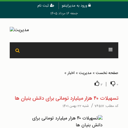
ورود به مدیراینفو
ثبت نام
جمعه 16 مرداد 1405
صفحه نخست
»
مدیریت
»
اخبار
»
|
2
0
تسهیلات ۴۰ هزار میلیارد تومانی برای دانش بنیان ها
/
کد مطلب:
76517
شنبه 22 بهمن 1401