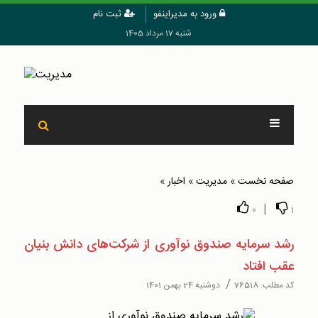
ورود به مدیراینفو
ثبت نام
شنبه 17 مرداد 1405
صفحه نخست
»
مدیریت
»
اخبار
»
|
0
1
رشد سرمایه صندوق نوآوری از شرکت‌های دانش بنیان
عقب افتاد
/
کد مطلب:
76518
دوشنبه 24 بهمن 1401