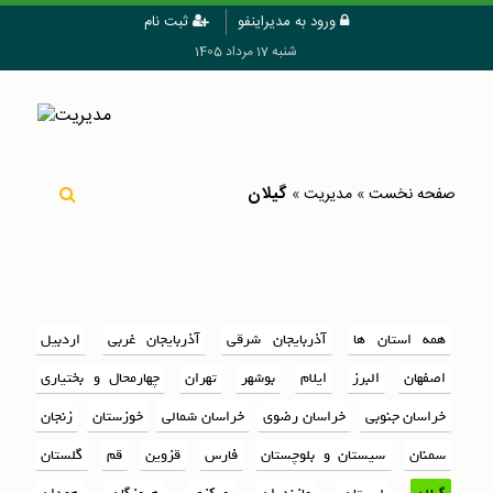
ورود به مدیراینفو
ثبت نام
شنبه 17 مرداد 1405
گیلان
صفحه نخست
»
مدیریت
»
همه استان ها
آذربایجان شرقی
آذربایجان غربی
اردبیل
اصفهان
البرز
ایلام
بوشهر
تهران
چهارمحال و بختیاری
خراسان جنوبی
خراسان رضوی
خراسان شمالی
خوزستان
زنجان
سمنان
سیستان و بلوچستان
فارس
قزوین
قم
گلستان