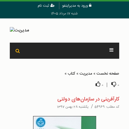
ورود به مدیراینفو
ثبت نام
شنبه 17 مرداد 1405
صفحه نخست
»
مدیریت
»
کتاب
»
|
0
0
کارآفرینی در سازمان‌های دولتی
/
کد مطلب:
54969
یکشنبه 28 بهمن 1397