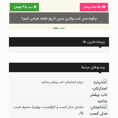
35,000
تومان
اطلاعات بیشتر
0
 انقضا طراحی کنیم؟
گام‌به‌گام طراحی بوم ارزش پیشنهادی
_
_
پربیننده‌ترین ها
ویدیوهای مرتبط
درباره استارتاپ ناب بیشتر بدانید
داستان مدل کسب و کار(قسمت چهارم)- محیط کسب
وکار