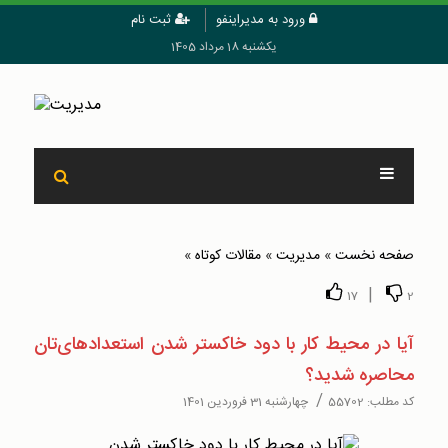
ورود به مدیراینفو
ثبت نام
یکشنبه 18 مرداد 1405
صفحه نخست
»
مدیریت
»
مقالات کوتاه
»
|
17
2
آیا در محیط کار با دود خاکستر شدن استعدادهای‌تان
محاصره شدید؟
/
کد مطلب:
55702
چهارشنبه 31 فروردین 1401