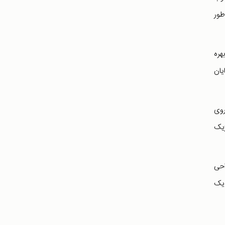
طور
هره
یان
روی
ژیک
احی
با یک