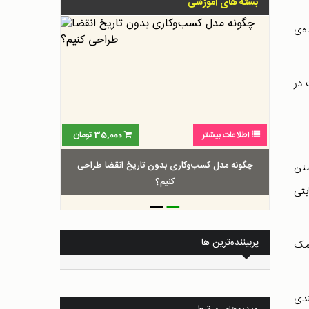
بسته های آموزشی
ه‌ی
 در
اطلاعات بیشتر
35,000
تومان
چگونه مدل کسب‌و‌کاری بدون تاریخ انقضا طراحی
شتن
کنیم؟
بتی
_
_
پربیننده‌ترین ها
کمک
ندی