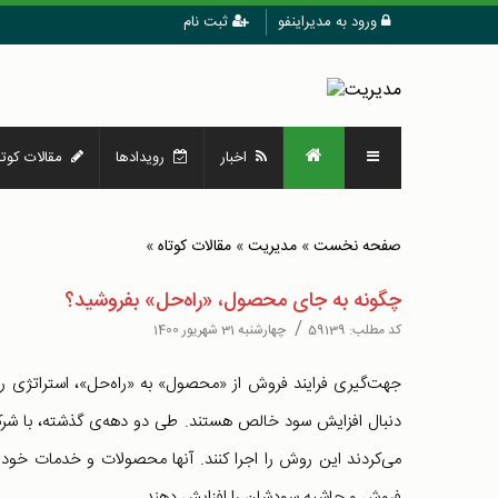
ورود به مدیراینفو
ثبت نام
اخبار
رویدادها
مقالات کوتا
صفحه نخست
»
مدیریت
»
مقالات کوتاه
»
چگونه به جای محصول، «راه‌حل‌» بفروشید؟
/
کد مطلب:
59139
چهارشنبه 31 شهریور 1400
جهت‌گیری فرایند فروش از «محصول» به «راه‌حل»، استراتژی ر
دنبال افزایش سود خالص‌ هستند. طی دو دهه‌ی گذشته، با شرک
می‌کردند این روش را اجرا کنند. آنها محصولات و خدمات‌ خود را 
فروش و حاشیه سودشان را افزایش دهند.