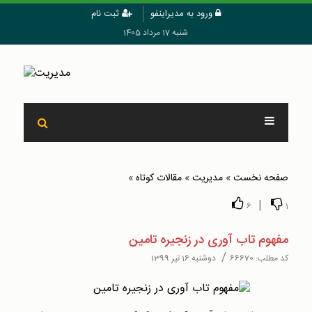
ورود به مدیراینفو
ثبت نام
شنبه 17 مرداد 1405
صفحه نخست
»
مدیریت
»
مقالات کوتاه
»
|
6
1
مفهوم تاب آوری در زنجیره تامین
/
کد مطلب:
66670
دوشنبه 16 تیر 1399