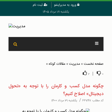
ورود به مدیراینفو
ثبت نام
یکشنبه 18 مرداد 1405
صفحه نخست
»
مدیریت
»
مقالات کوتاه
»
|
2
0
چگونه مدل کسب و کارمان را با توجه به «تحول
دیجیتال» اصلاح کنیم؟
/
کد مطلب:
66747
یکشنبه 31 مرداد 1400