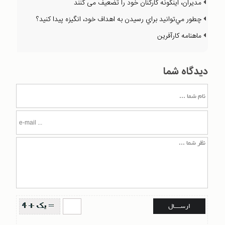
مديران، اينگونه كاركنان خود را تضعيف می كنند
چطور مي‌توانيد براي رسيدن به اهداف خود، انگيزه پيدا كنيد؟
ماهنامه كارآفرين
دیدگاه شما