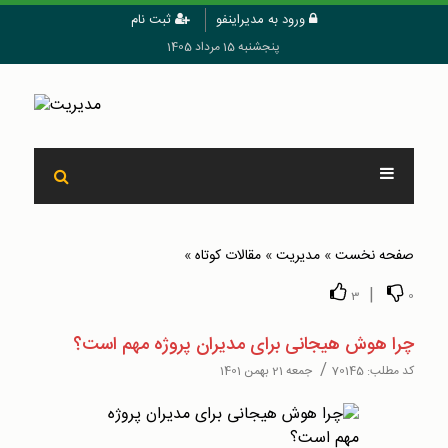
ورود به مدیراینفو
ثبت نام
پنجشنبه 15 مرداد 1405
صفحه نخست
»
مدیریت
»
مقالات کوتاه
»
|
3
0
چرا هوش هيجانی برای مديران پروژه مهم است؟
/
کد مطلب:
70145
جمعه 21 بهمن 1401