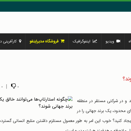
فروشگاه مدیراینفو
ه
ویدیو
اینفوگرافیک
کارآفرینی در
ند؟
|
0
0
د و در شرکتی مستقر در منطقه
بودجه‌ای محدود، یک برند جهانی را در
یجاد کنید؟ خوب این امر به طور معمول مستلزم داشتن منلبع انسانی گسترده
قابل ملاحظه و هدفمند هیئت مدیره است.