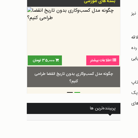
بسته های آموزشی
نیز
اقه
رده
ریابی
اطلاعات بیشتر
35,000
تومان
چگونه مدل کسب‌و‌کاری بدون تاریخ انقضا طراحی
کنیم؟
Silico است، این استارتاپ
_
_
ر یک
های
پربیننده‌ترین ها