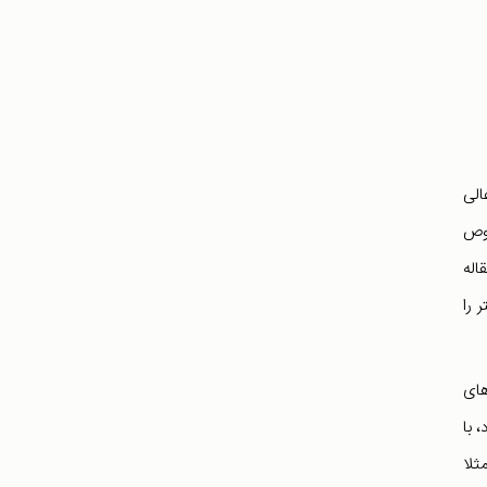
الی
صوص
اله
 را
های
 با
ثلا