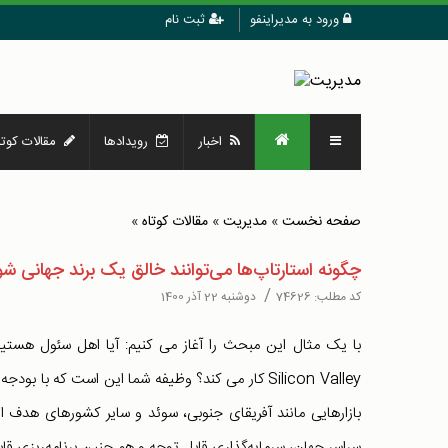
ورود به مدیراینفو
ثبت نام
اخبار
رویدادها
مقالات کوتا
صفحه نخست
»
مدیریت
»
مقالات کوتاه
»
چگونه استارتاپ‌ها می‌توانند خالق یک برند جهانی شو
/
کد مطلب:
74626
دوشنبه 22 آذر 1400
با یک مثال این مبحث را آغاز می کنیم: آیا اهل سئول هستی
Silicon Valley کار می کند؟ وظیفه شما این است که با 
بازارهایی مانند آفریقای جنوبی، سوئد و سایر کشورهای هدف ا
سراسر جهان، سرمایه‌گذاری قابل توجه و هم چنین برنامه‌ریزی 