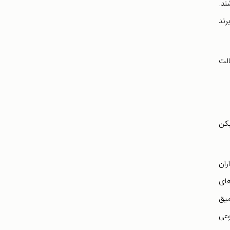
ند.
رند
الت
یکن
ران
های
میق
وعی