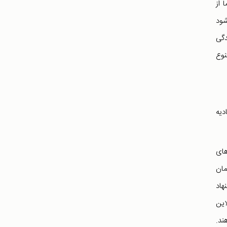
 از
شود
دگی
نوع
ادیه
های
مان
هاد
این
ند.