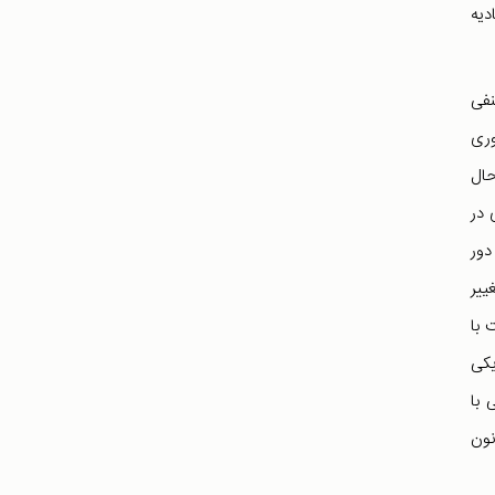
دیه
نفی
کیل اتحادیه کشوری
حال
 در
دور
ییر
 با
یکی
 با
نون