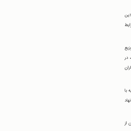
این
ایط
زیع
 در
ران
 با
هاد
 از