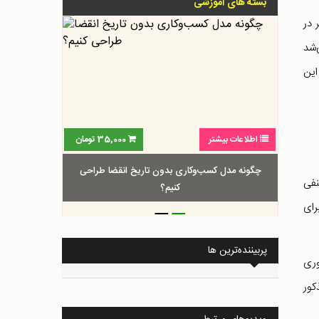
بسته های آموزشی
‌تر در
‌شد
این
اطلاعات بیشتر
35,000
تومان
چگونه مدل کسب‌و‌کاری بدون تاریخ انقضا طراحی
نفی
کنیم؟
_
_
رای
پربیننده‌ترین ها
وری
کور