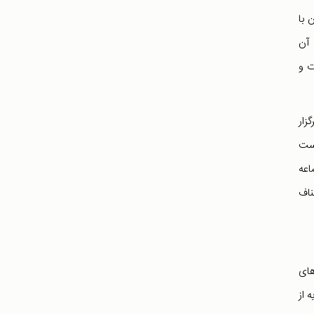
 با
 آن
ت و
زار
است
اعه
 اصناف
های
 از