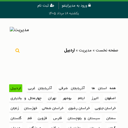
ورود به مدیراینفو
ثبت نام
یکشنبه 18 مرداد 1405
اردبیل
صفحه نخست
»
مدیریت
»
همه استان ها
آذربایجان شرقی
آذربایجان غربی
اردبیل
اصفهان
البرز
ایلام
بوشهر
تهران
چهارمحال و بختیاری
خراسان جنوبی
خراسان رضوی
خراسان شمالی
خوزستان
زنجان
سمنان
سیستان و بلوچستان
فارس
قزوین
قم
گلستان