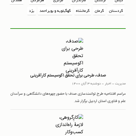
گیلان
لرستان
مازندران
مرکزی
هرمزگان
همدان
کردستان
کرمان
کرمانشاه
کهگیلویه و بویراحمد
یزد
صدف، طرحی برای تحقق اکوسیستم کارآفرینی
مدیریت
-
اخبار
-
دوشنبه 3 آبان 1400
مراسم افتتاحیه طرح توانمندسازی صدف با حضور چهره‌های دانشگاهی و سرآمدان
علم و فناوری استان اردبیل برگزار شد.