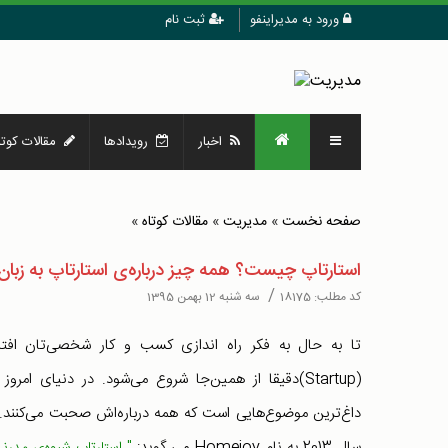
ورود به مدیراینفو
ثبت نام
اخبار
رویدادها
مقالات کوتا
صفحه نخست
»
مدیریت
»
مقالات کوتاه
»
استارتاپ چیست؟ همه چیز درباره‌ی استارتاپ به زبان
/
کد مطلب:
18175
سه شنبه 12 بهمن 1395
تا به حال به فکر راه‌ اندازی کسب و کار شخصی‌تان افتاد
(Startup)دقیقا از همین‌جا شروع می‌شود. در دنیای ام
داغ‌ترین موضوع‌هایی است که همه درباره‌اش صحبت می‌کنند. 
سال 2013 به نام Homejoy می گوید: