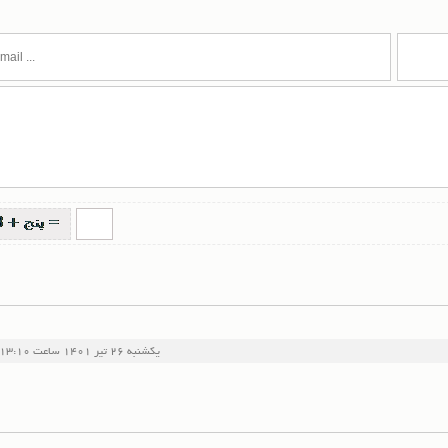
یکشنبه 26 تیر 1401
ساعت
13:10