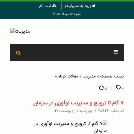
ورود به مدیراینفو
ثبت نام
شنبه 17 مرداد 1405
صفحه نخست
»
مدیریت
»
مقالات کوتاه
»
|
5
0
7 گام تا ترویج و مدیریت نوآوری در سازمان
/
کد مطلب:
45646
چهارشنبه 7 اردیبهشت 1401