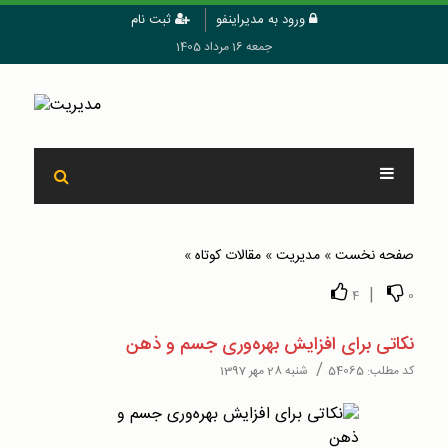
ورود به مدیراینفو
ثبت نام
جمعه 16 مرداد 1405
صفحه نخست
»
مدیریت
»
مقالات کوتاه
»
|
4
0
نکاتی برای افزایش بهره‌وری جسم و ذهن
/
کد مطلب:
54065
شنبه 28 مهر 1397