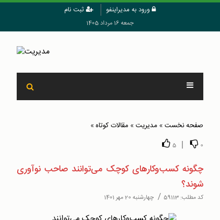
ورود به مدیراینفو
ثبت نام
جمعه 16 مرداد 1405
صفحه نخست
»
مدیریت
»
مقالات کوتاه
»
|
5
0
چگونه کسب‌و‌کارهای کوچک می‌توانند صاحب نوآوری
شوند؟
/
کد مطلب:
59113
چهارشنبه 20 مهر 1401