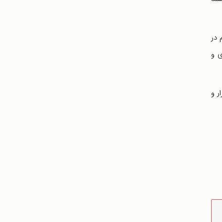
 در
ی و
ر و