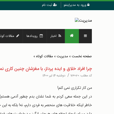
ورود به مدیراینفو
ثبت نام
اخبار
رویدادها
مقالات کوتا
صفحه نخست
»
مدیریت
»
مقالات کوتاه
»
چرا افراد خلاق و ایده پرداز، با مغزشان چنین کاری نم
/
کد مطلب:
73020
دوشنبه 14 تیر 1400
من کار تکراری نمی کنم!
در این جمله سعی کردم به شما نشان بدم چطور آدمی هستم! م
خاطر اینکه خلاقیت های منحصر به فردی دارم، نه! بلکه به این خ
دارد و برای ایجاد لحظه های هیجان انگیز و درخواست های فوق ا