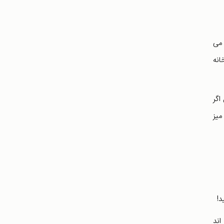
 می
انه
اگر
ت میز
د!
اند