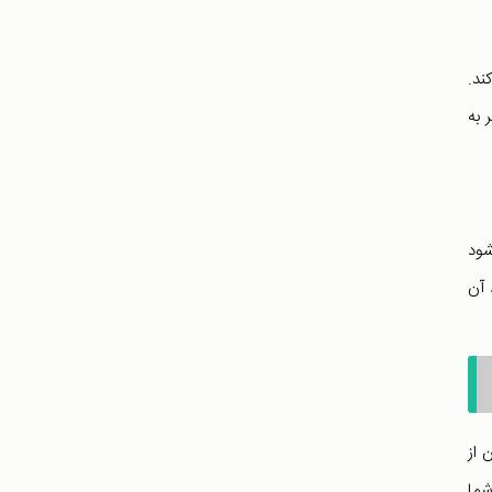
ند.
 به
شود
 آن
 از
 شما