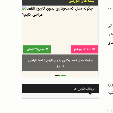
بسته های آموزشی
یده
ذاتی
ذهن
های
اطلاعات بیشتر
35,000
تومان
چگونه مدل کسب‌و‌کاری بدون تاریخ انقضا طراحی
کنیم؟
_
_
ازم
پربیننده‌ترین ها
شود
آن را