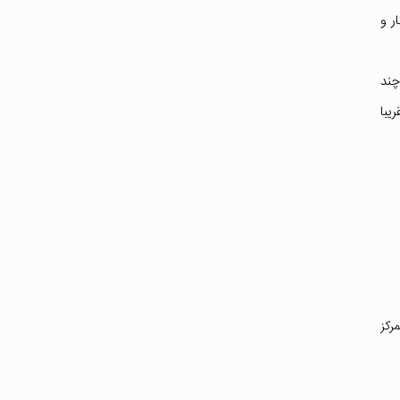
ر و
چند
یبا
رکز