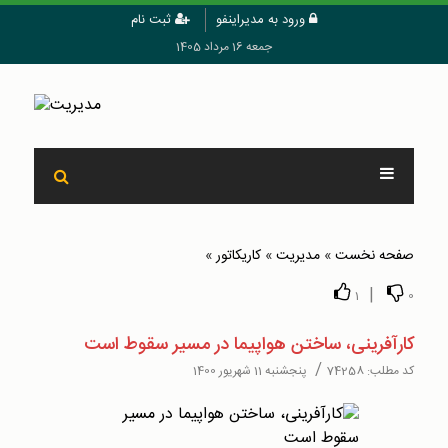
ورود به مدیراینفو
ثبت نام
جمعه 16 مرداد 1405
صفحه نخست
»
مدیریت
»
کاریکاتور
»
|
1
0
کارآفرینی، ساختن هواپیما در مسیر سقوط است
/
کد مطلب:
74258
پنجشنبه 11 شهریور 1400